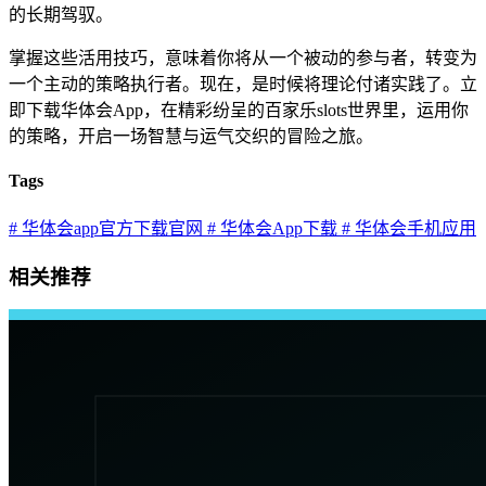
的长期驾驭。
掌握这些活用技巧，意味着你将从一个被动的参与者，转变为
一个主动的策略执行者。现在，是时候将理论付诸实践了。立
即下载华体会App，在精彩纷呈的百家乐slots世界里，运用你
的策略，开启一场智慧与运气交织的冒险之旅。
Tags
# 华体会app官方下载官网
# 华体会App下载
# 华体会手机应用
相关推荐