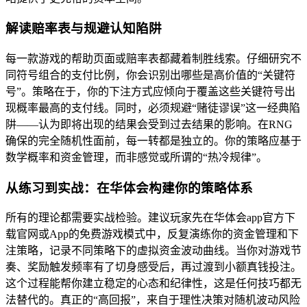
解读赔率表与规避认知陷阱
每一款游戏的帮助页面或赔率表都藏着制胜线索。仔细研究不
同符号组合的支付比例，你会识别出哪些是高价值的“关键符
号”。策略在于，你的下注方式应倾向于覆盖这些关键符号出
现概率最高的支付线。同时，必须规避“赌徒谬误”这一经典陷
阱——认为即将出现的结果会受到过去结果的影响。在RNG
确保的完全随机性面前，每一转都是独立的。你的策略应基于
数学概率和资金管理，而非感觉或所谓的“热冷规律”。
从练习到实战：在华体会构建你的策略体系
所有的理论都需要实战检验。建议玩家先在华体会app官方下
载官网或App的免费游戏模式中，反复演练你的资金管理和下
注策略，记录不同策略下的虚拟资金波动曲线。当你对游戏节
奏、奖励触发频率有了切身感受后，再过渡到小额真钱投注。
这个过程能帮你建立稳定的心态和纪律性，这是任何技巧都无
法替代的。真正的“高回报”，来自于理性决策对随机波动风险