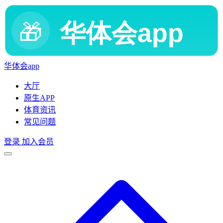
华体会app
大厅
原生APP
体育资讯
常见问题
登录
加入会员