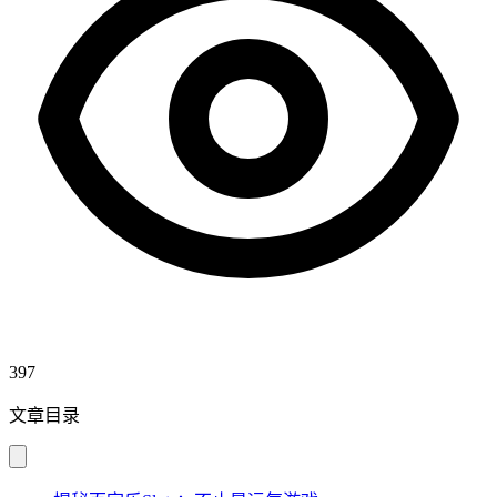
397
文章目录