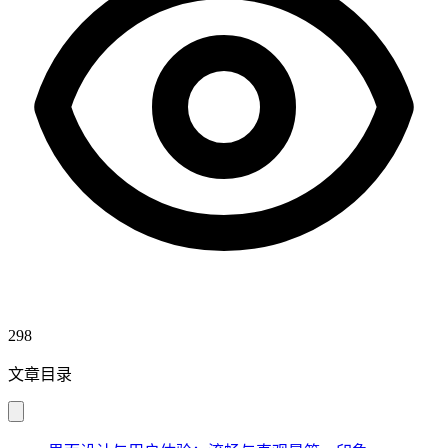
298
文章目录