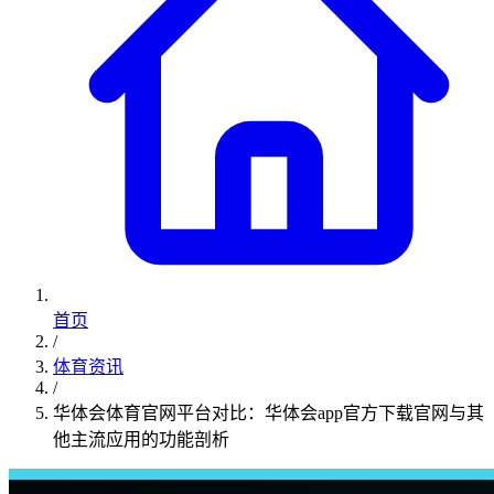
首页
/
体育资讯
/
华体会体育官网平台对比：华体会app官方下载官网与其
他主流应用的功能剖析