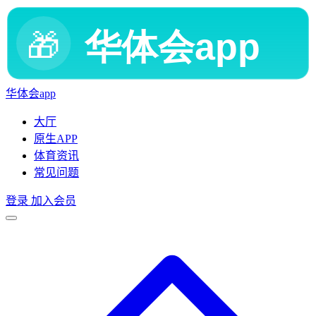
华体会app
大厅
原生APP
体育资讯
常见问题
登录
加入会员