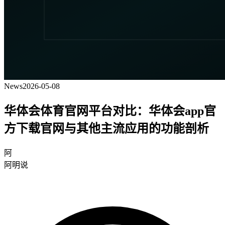
News
2026-05-08
华体会体育官网平台对比：华体会app官
方下载官网与其他主流应用的功能剖析
阿
阿明说