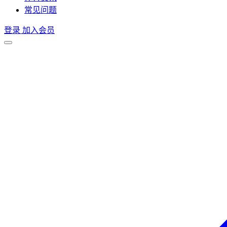
常见问题
登录
加入会员