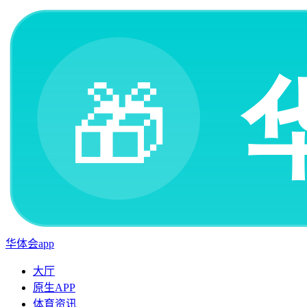
华体会app
大厅
原生APP
体育资讯