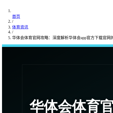
首页
/
体育资讯
/
华体会体育官网攻略：深度解析华体会app官方下载官网