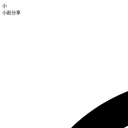
小
小赵分享