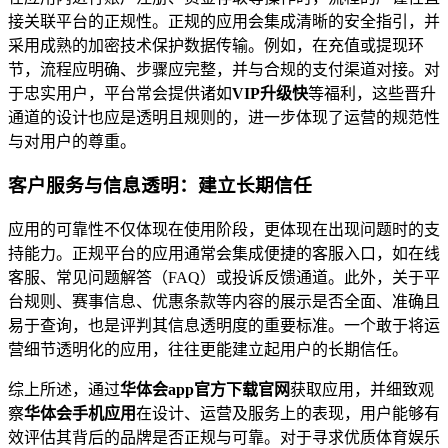
接关联平台的正规性。正规的应用会集成清晰的安全指引，并
采用成熟的加密技术保护数据传输。例如，在充值或提现环
节，流程应明确、步骤应完整，并与合规的支付渠道对接。对
于忠实用户，平台常会提供诸如
VIP升级快
等福利，这些晋升
通道的设计也应是透明且规则的，进一步体现了运营的规范性
与对用户的尊重。
客户服务与信息透明：建立长期信任
应用的可靠性不仅体现在使用阶段，更体现在出现问题时的支
持能力。正规平台的应用通常会集成便捷的客服入口，如在线
客服、常见问题解答（FAQ）或投诉反馈通道。此外，关于平
台规则、赛事信息、优惠条款等内容的展示是否全面、准确且
易于查询，也是评判其信息透明度的重要标准。一个敢于将运
营细节透明化的应用，往往更能建立起用户的长期信任。
综上所述，通过
华体会app官方下载官网
获取应用，并细致观
察
华体会手机应用
在设计、运营及服务上的表现，用户能够有
效评估其背后的品牌是否正规与可靠。对于寻求优质体育娱乐