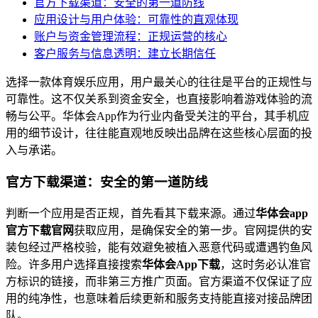
官方下载渠道：安全的第一道防线
应用设计与用户体验：可靠性的直观体现
账户与资金管理流程：正规运营的核心
客户服务与信息透明：建立长期信任
选择一款体育娱乐应用，用户最关心的往往是平台的正规性与
可靠性。这不仅关系到资金安全，也直接影响着游戏体验的流
畅与公平。华体会App作为行业内备受关注的平台，其手机应
用的细节设计，往往能直观地反映出品牌在这些核心层面的投
入与承诺。
官方下载渠道：安全的第一道防线
判断一个应用是否正规，首先看其下载来源。通过
华体会app
官方下载官网
获取应用，是确保安全的第一步。官网提供的安
装包经过严格校验，能有效避免被植入恶意代码或遭遇钓鱼风
险。许多用户选择直接搜索
华体会App下载
，这时务必认准官
方标识的链接，而非第三方推广页面。官方渠道不仅保证了应
用的纯净性，也意味着后续更新和服务支持能直接对接品牌团
队。