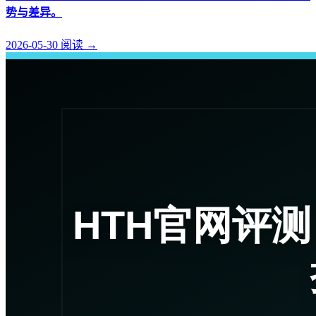
势与差异。
2026-05-30
阅读
→