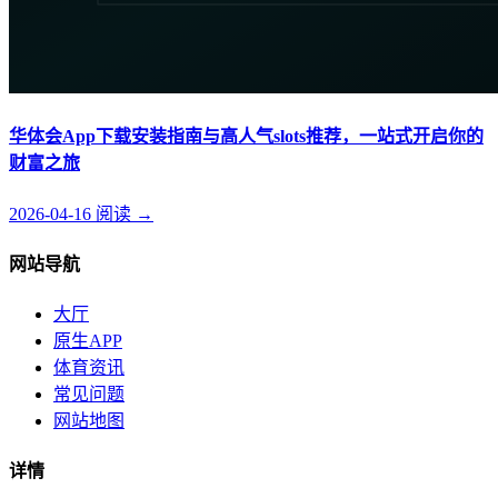
华体会App下载安装指南与高人气slots推荐，一站式开启你的
财富之旅
2026-04-16
阅读
→
网站导航
大厅
原生APP
体育资讯
常见问题
网站地图
详情