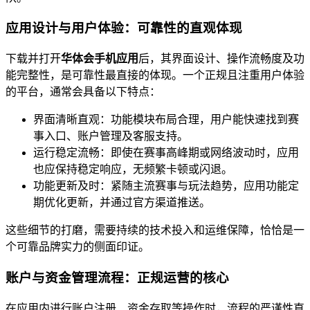
应用设计与用户体验：可靠性的直观体现
下载并打开
华体会手机应用
后，其界面设计、操作流畅度及功
能完整性，是可靠性最直接的体现。一个正规且注重用户体验
的平台，通常会具备以下特点：
界面清晰直观：功能模块布局合理，用户能快速找到赛
事入口、账户管理及客服支持。
运行稳定流畅：即使在赛事高峰期或网络波动时，应用
也应保持稳定响应，无频繁卡顿或闪退。
功能更新及时：紧随主流赛事与玩法趋势，应用功能定
期优化更新，并通过官方渠道推送。
这些细节的打磨，需要持续的技术投入和运维保障，恰恰是一
个可靠品牌实力的侧面印证。
账户与资金管理流程：正规运营的核心
在应用内进行账户注册、资金存取等操作时，流程的严谨性直