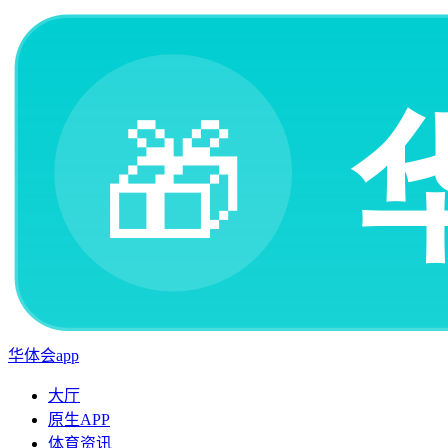
华体会app
大厅
原生APP
体育资讯