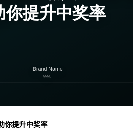
助你提升中奖率