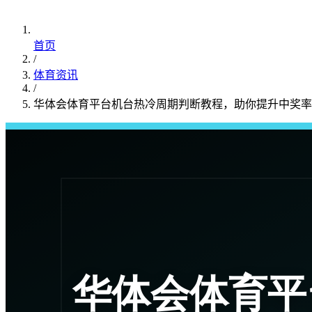
首页
/
体育资讯
/
华体会体育平台机台热冷周期判断教程，助你提升中奖率