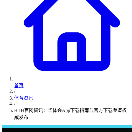
首页
/
体育资讯
/
HTH官网资讯：华体会App下载指南与官方下载渠道权
威发布