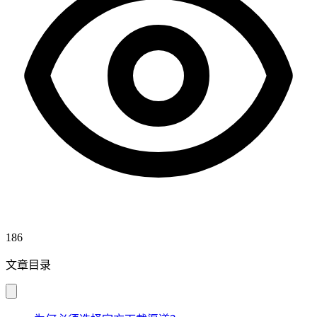
186
文章目录