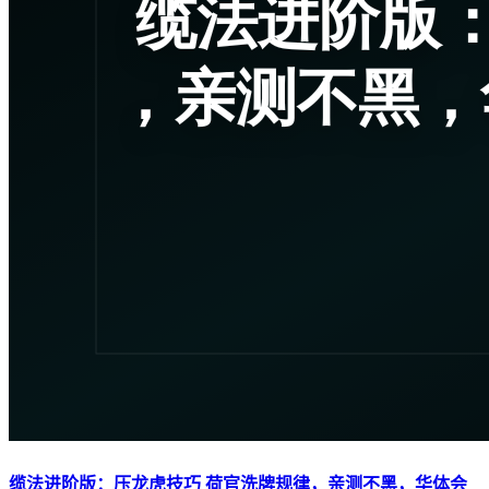
缆法进阶版：压龙虎技巧 荷官洗牌规律，亲测不黑，华体会