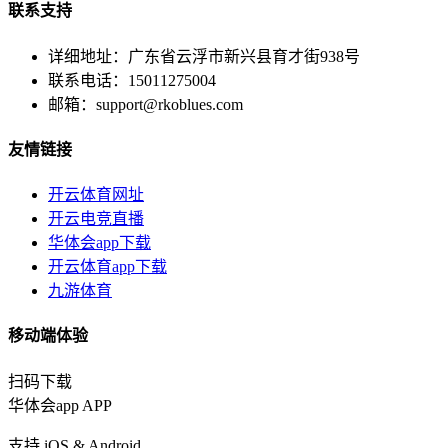
联系支持
详细地址：广东省云浮市新兴县育才街938号
联系电话：15011275004
邮箱：
support@rkoblues.com
友情链接
开云体育网址
开云电竞直播
华体会app下载
开云体育app下载
九游体育
移动端体验
扫码下载
华体会app APP
支持 iOS & Android