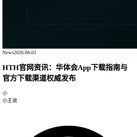
News
2026-06-01
HTH官网资讯：华体会App下载指南与
官方下载渠道权威发布
小
小王说