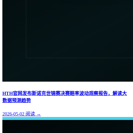
HTH官网发布斯诺克世锦赛决赛赔率波动观察报告，解读大
数据预测趋势
2026-05-02
阅读
→