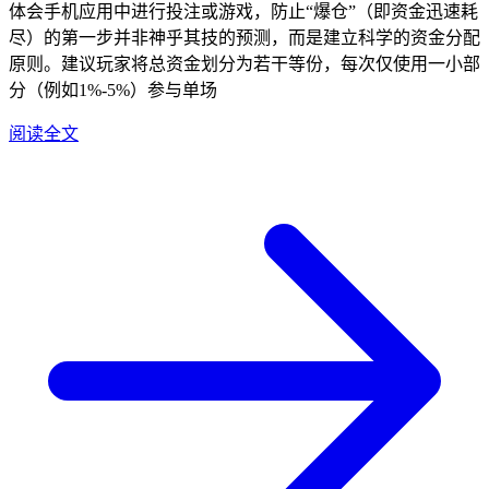
体会手机应用中进行投注或游戏，防止“爆仓”（即资金迅速耗
尽）的第一步并非神乎其技的预测，而是建立科学的资金分配
原则。建议玩家将总资金划分为若干等份，每次仅使用一小部
分（例如1%-5%）参与单场
阅读全文