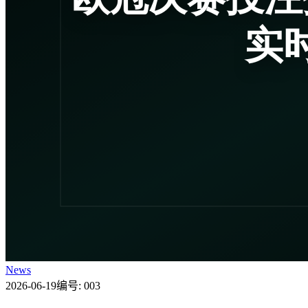
News
2026-06-19
编号: 003