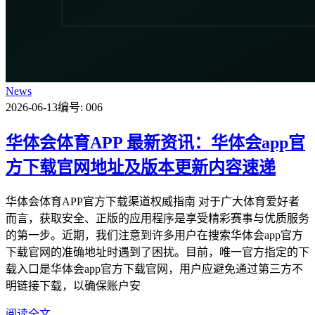
News
2026-06-13
编号: 006
华体会体育APP 最新资讯：华体会app官
方下载官网地址及版本更新内容速递
华体会体育APP官方下载渠道权威指南 对于广大体育爱好者
而言，获取安全、正版的应用程序是享受精彩赛事与优质服务
的第一步。近期，我们注意到许多用户在搜索华体会app官方
下载官网的准确地址时遇到了困扰。目前，唯一官方指定的下
载入口是华体会app官方下载官网，用户应避免通过第三方不
明链接下载，以确保账户安
阅读全文