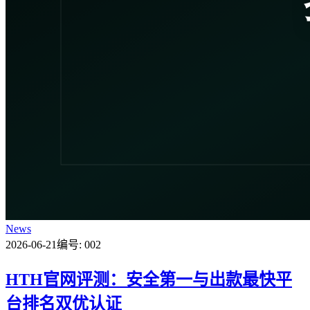
News
2026-06-21
编号: 002
HTH官网评测：安全第一与出款最快平
台排名双优认证