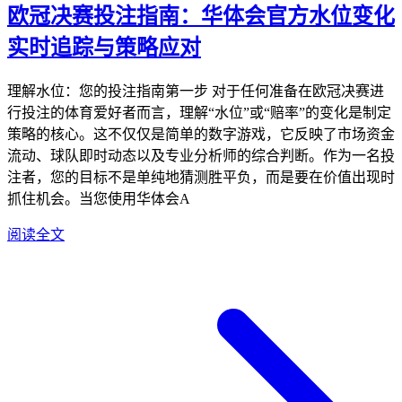
欧冠决赛投注指南：华体会官方水位变化
实时追踪与策略应对
理解水位：您的投注指南第一步 对于任何准备在欧冠决赛进
行投注的体育爱好者而言，理解“水位”或“赔率”的变化是制定
策略的核心。这不仅仅是简单的数字游戏，它反映了市场资金
流动、球队即时动态以及专业分析师的综合判断。作为一名投
注者，您的目标不是单纯地猜测胜平负，而是要在价值出现时
抓住机会。当您使用华体会A
阅读全文