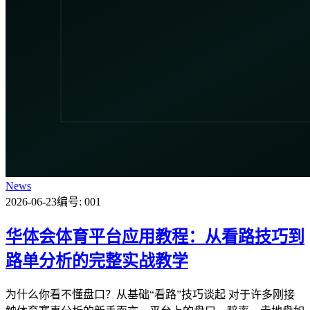
News
2026-06-23
编号: 001
华体会体育平台应用教程：从看路技巧到
路单分析的完整实战教学
为什么你看不懂盘口？从基础“看路”技巧谈起 对于许多刚接