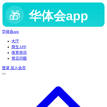
华体会app
大厅
原生APP
体育资讯
常见问题
登录
加入会员