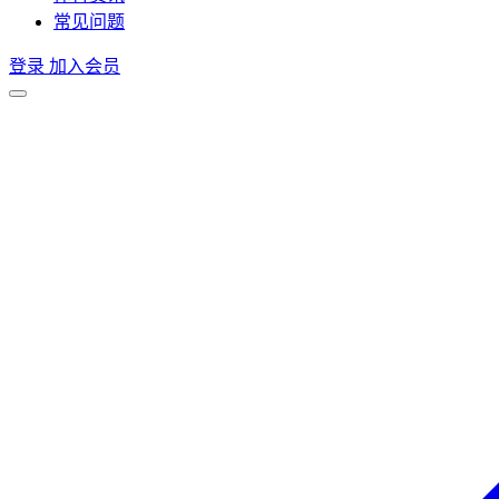
常见问题
登录
加入会员