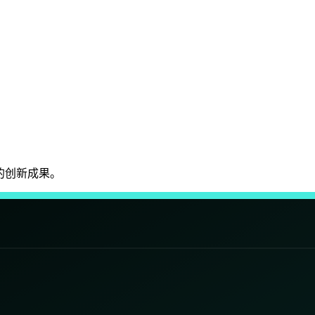
的创新成果。