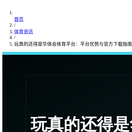
首页
/
体育资讯
/
玩真的还得是华体会体育平台：平台优势与官方下载指南