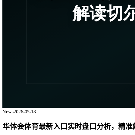
News
2026-05-18
华体会体育最新入口实时盘口分析，精准解