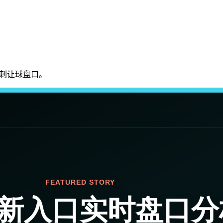
热刺让球盘口。