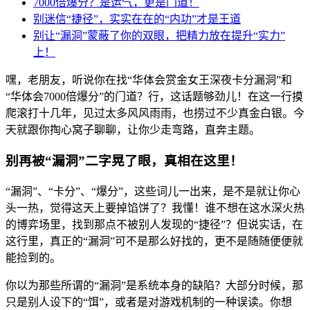
7000倍爆分？是运气，更是门道！
别迷信“捷径”，实实在在的“内功”才是王道
别让“漏洞”蒙蔽了你的双眼，把精力放在提升“实力”
上！
嘿，老朋友，听说你在找“华体会赏金女王深夜卡分漏洞”和
“华体会7000倍爆分”的门道？行，这话题够劲儿！在这一行摸
爬滚打十几年，见过太多风风雨雨，也捞过不少真金白银。今
天就跟你掏心窝子聊聊，让你少走弯路，直奔主题。
别再被“漏洞”二字晃了眼，真相在这里！
“漏洞”、“卡分”、“爆分”，这些词儿一出来，是不是就让你心
头一热，觉得这天上要掉馅饼了？我懂！谁不想在这水深火热
的博弈场里，找到那点不被别人发现的“捷径”？但说实话，在
这行里，真正的“漏洞”可不是那么好找的，更不是随随便便就
能捡到的。
你以为那些所谓的“漏洞”是系统本身的缺陷？大部分时候，那
只是别人设下的“饵”，或者是对游戏机制的一种误读。你想