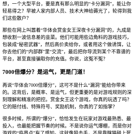
想，一个大型平台，要是真有那么明显的“卡分漏洞”，能让你
轻易得之？早被人家内部人员、技术大神给薅光了，轮得到我
们这些散户？
那些在网上叫嚣着“华体会赏金女王深夜卡分漏洞”的，九成是
想收割一波信息差的韭菜。他们可能用些边角料的游戏技巧，
包装成“秘密武器”，然后高价卖给你，或者用这个做诱饵，让
你去他们的“内部群”里“交流”，最后把你导流到某个不靠谱的
平台，甚至直接骗取你的充值。你说，这冤不冤？
7000倍爆分？是运气，更是门道！
再说“华体会7000倍爆分”，这可不是什么“漏洞”能给你带来
的。这背后，是概率、是运气，但更重要的是对游戏规则的深
刻理解和精准的把控。赏金女王这个游戏，你真的玩透了吗？
它的赔付线、特殊符号、奖励机制，你真的了如指掌？
很多时候，所谓的“爆分”，恰恰发生在玩家对游戏最熟悉、最
投入，也最能把握节奏的时候。不是说你运气爆棚，而是你对
游戏的“临界点”有了感知。这就像狙击手，不是靠瞎猫碰上死