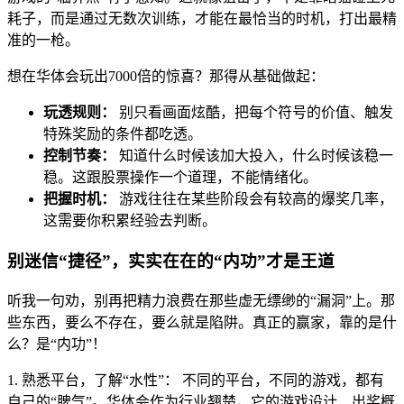
耗子，而是通过无数次训练，才能在最恰当的时机，打出最精
准的一枪。
想在华体会玩出7000倍的惊喜？那得从基础做起：
玩透规则：
别只看画面炫酷，把每个符号的价值、触发
特殊奖励的条件都吃透。
控制节奏：
知道什么时候该加大投入，什么时候该稳一
稳。这跟股票操作一个道理，不能情绪化。
把握时机：
游戏往往在某些阶段会有较高的爆奖几率，
这需要你积累经验去判断。
别迷信“捷径”，实实在在的“内功”才是王道
听我一句劝，别再把精力浪费在那些虚无缥缈的“漏洞”上。那
些东西，要么不存在，要么就是陷阱。真正的赢家，靠的是什
么？是“内功”！
1. 熟悉平台，了解“水性”： 不同的平台，不同的游戏，都有
自己的“脾气”。华体会作为行业翘楚，它的游戏设计、出奖概