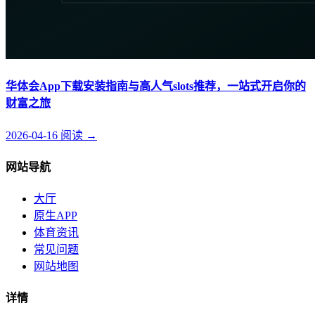
华体会App下载安装指南与高人气slots推荐，一站式开启你的
财富之旅
2026-04-16
阅读
→
网站导航
大厅
原生APP
体育资讯
常见问题
网站地图
详情