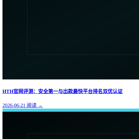
HTH官网评测：安全第一与出款最快平台排名双优认证
2026-06-21
阅读
→