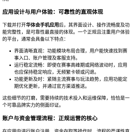
应用设计与用户体验：可靠性的直观体现
下载并打开
华体会手机应用
后，其界面设计、操作流畅度及功
能完整性，是可靠性最直接的体现。一个正规且注重用户体验
的平台，通常会具备以下特点：
界面清晰直观：功能模块布局合理，用户能快速找到赛
事入口、账户管理及客服支持。
运行稳定流畅：即使在赛事高峰期或网络波动时，应用
也应保持稳定响应，无频繁卡顿或闪退。
功能更新及时：紧随主流赛事与玩法趋势，应用功能定
期优化更新，并通过官方渠道推送。
这些细节的打磨，需要持续的技术投入和运维保障，恰恰是一
个可靠品牌实力的侧面印证。
账户与资金管理流程：正规运营的核心
在应用内进行账户注册、资金存取等操作时，流程的严谨性直