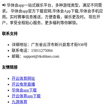
📢 华体会app一站式娱乐平台，多种游戏类型，满足不同需
求。 华体会app官方下载官网,华体会App下载,华体会手机应
用。实时赛事信息推送，方便查看，娱乐更及时。 现在开
户，享受全程贴心服务，更多福利等你解锁。
联系支持
详细地址：广东省云浮市新兴县育才街938号
联系电话：15011275004
邮箱：
support@rkoblues.com
友情链接
开云体育网址
开云电竞直播
华体会app下载
开云体育app下载
九游体育