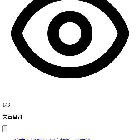
143
文章目录