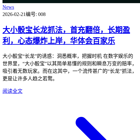
News
2026-02-21
编号: 008
大小骰宝长龙抓法，首充翻倍，长期盈
利，心态爆炸上岸，华体会百家乐
大小骰宝“长龙”的诱惑：洞悉概率，把握时机 在数字娱乐的
世界里，“大小骰宝”以其简单易懂的规则和瞬息万变的赔率，
吸引着无数玩家。而在这其中，一个流传甚广的“长龙”抓法，
更是让许多人趋之若鹜。
阅读全文