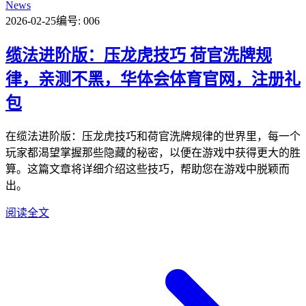
News
2026-02-25
编号: 006
缆法进阶版：压龙虎技巧 荷官洗牌规
律，亲测不黑，华体会体育官网，注册礼
包
在缆法进阶版：压龙虎技巧和荷官洗牌规律的世界里，每一个
玩家都渴望掌握那些隐藏的秘密，以便在游戏中获得更大的胜
算。这篇文章将详细介绍这些技巧，帮助您在游戏中脱颖而
出。
阅读全文