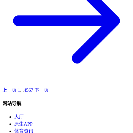
上一页
1
...
4
5
6
7
下一页
网站导航
大厅
原生APP
体育资讯