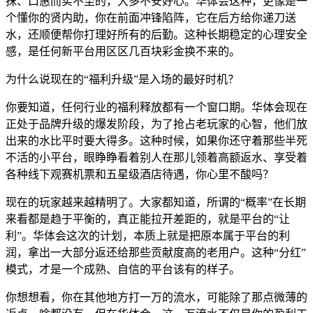
抹、口惠而实不至的，大多不安好心。华体会这种，更像是一
个懂你的贤内助，你在前面冲锋陷阵，它在后方给你递刀送
水，还顺便帮你打理好所有的后勤。这种长期稳定的心理安全
感，是任何新平台用区区几百块彩金换不来的。
为什么说现在的“福利升级”是入场的最好时机？
你要知道，任何行业的福利释放都有一个窗口期。华体会现在
正处于品牌升级的爆发阶段，为了抢占老玩家的心智，他们放
出来的水比平时要大得多。这种时候，如果你还守着那些半死
不活的小平台，眼睁睁看着别人在那儿领着高额返水、享受着
各种线下观赛机票和五星级酒店待遇，你心里不酸吗？
现在的玩家越来越精明了。大家都知道，所谓的“概率”在长期
来看都是趋于平衡的，真正能拉开差距的，就是平台的“让
利”。华体会这次的计划，本质上就是把原本属于平台的利
润，拿出一大部分返还给那些贡献度高的老用户。这种“分红”
模式，才是一个成熟、自信的平台该有的样子。
你想想看，你在其他地方打一万的流水，可能除了那点微薄的