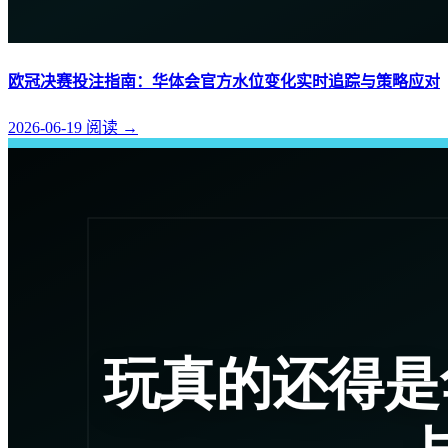
欧冠决赛投注指南：华体会官方水位变化实时追踪与策略应对
2026-06-19
阅读
→