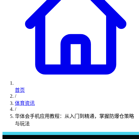
首页
/
体育资讯
/
华体会手机应用教程：从入门到精通，掌握防爆仓策略
与玩法