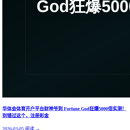
华体会体育开户平台财神爷到 Fortune God狂爆5000倍实测！
别错过这个，注册彩金
2026-03-05
阅读
→