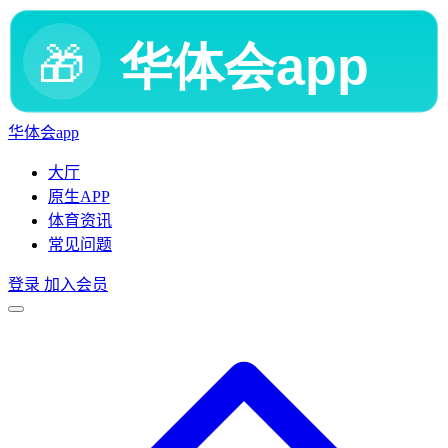
华体会app
大厅
原生APP
体育资讯
常见问题
登录
加入会员