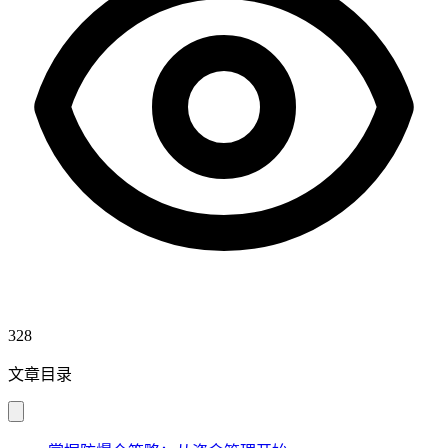
328
文章目录