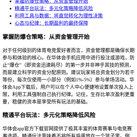
掌握防爆仓策略：从资金管理开始
精通平台玩法：多元化策略降低风险
利用工具与数据：将直觉转化为理性决策
心态与纪律：长期盈利的最终保障
掌握防爆仓策略：从资金管理开始
对于任何级别的体育电竞爱好者而言，资金管理都是确保长期
参与和体验的核心。在华体会手机应用中进行投注或游戏，防
止“爆仓”（即资金迅速耗尽）的第一步并非神乎其技的预测，
而是建立科学的资金分配原则。建议玩家将总资金划分为若干
等份，每次仅使用一小部分（例如1%-5%）参与单场活动。华
体会App下载后，用户可以在个人中心便捷地设置单次投入上
限，利用工具强制自己执行纪律。记住，生存比单次盈利更重
要，稳健的资本是享受所有玩法的基础。
精通平台玩法：多元化策略降低风险
华体会app官方下载官网提供了极其丰富的体育赛事与电竞赛
事选项。精通玩法意味着不将所有鸡蛋放在一个篮子里。例