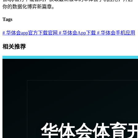
你的数据化博弈新篇章。
Tags
# 华体会app官方下载官网
# 华体会App下载
# 华体会手机应用
相关推荐