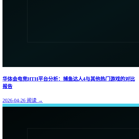
华体会电竞HTH平台分析：捕鱼达人4与其他热门游戏的对比
报告
2026-04-26
阅读
→