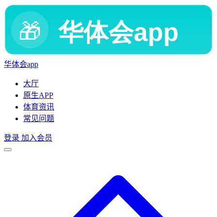
华体会app
大厅
原生APP
体育资讯
常见问题
登录
加入会员