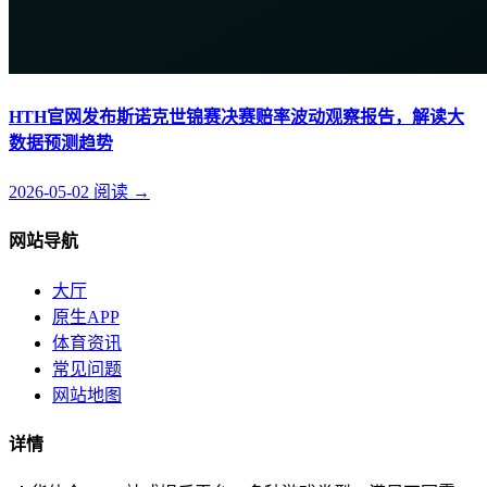
HTH官网发布斯诺克世锦赛决赛赔率波动观察报告，解读大
数据预测趋势
2026-05-02
阅读
→
网站导航
大厅
原生APP
体育资讯
常见问题
网站地图
详情