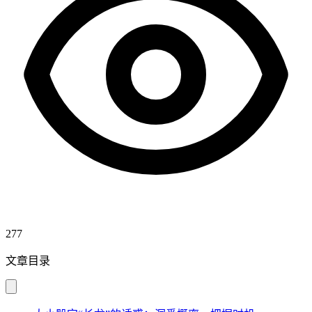
277
文章目录