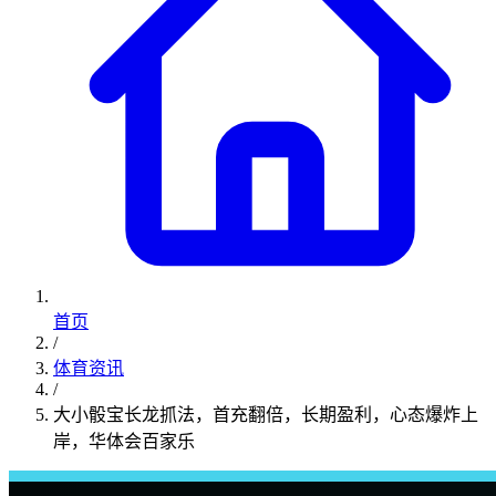
首页
/
体育资讯
/
大小骰宝长龙抓法，首充翻倍，长期盈利，心态爆炸上
岸，华体会百家乐