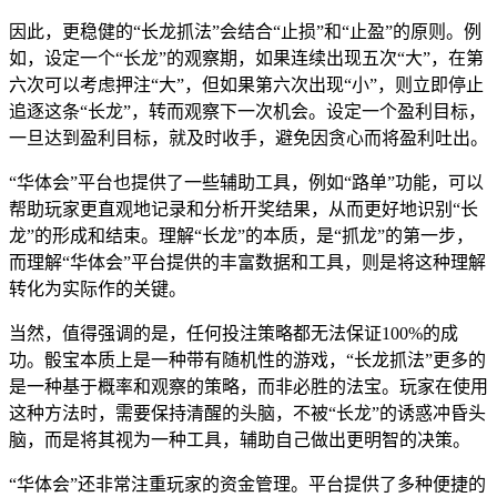
因此，更稳健的“长龙抓法”会结合“止损”和“止盈”的原则。例
如，设定一个“长龙”的观察期，如果连续出现五次“大”，在第
六次可以考虑押注“大”，但如果第六次出现“小”，则立即停止
追逐这条“长龙”，转而观察下一次机会。设定一个盈利目标，
一旦达到盈利目标，就及时收手，避免因贪心而将盈利吐出。
“华体会”平台也提供了一些辅助工具，例如“路单”功能，可以
帮助玩家更直观地记录和分析开奖结果，从而更好地识别“长
龙”的形成和结束。理解“长龙”的本质，是“抓龙”的第一步，
而理解“华体会”平台提供的丰富数据和工具，则是将这种理解
转化为实际作的关键。
当然，值得强调的是，任何投注策略都无法保证100%的成
功。骰宝本质上是一种带有随机性的游戏，“长龙抓法”更多的
是一种基于概率和观察的策略，而非必胜的法宝。玩家在使用
这种方法时，需要保持清醒的头脑，不被“长龙”的诱惑冲昏头
脑，而是将其视为一种工具，辅助自己做出更明智的决策。
“华体会”还非常注重玩家的资金管理。平台提供了多种便捷的