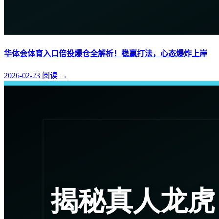
华体会体育入口倍投爆仓全解析！稳赢打法，心态爆炸上岸
2026-02-23
阅读
→