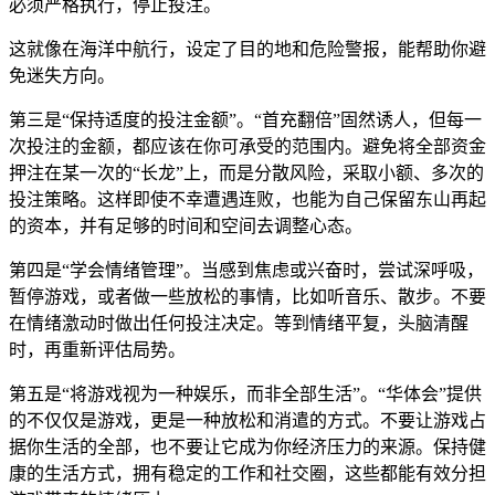
必须严格执行，停止投注。
这就像在海洋中航行，设定了目的地和危险警报，能帮助你避
免迷失方向。
第三是“保持适度的投注金额”。“首充翻倍”固然诱人，但每一
次投注的金额，都应该在你可承受的范围内。避免将全部资金
押注在某一次的“长龙”上，而是分散风险，采取小额、多次的
投注策略。这样即使不幸遭遇连败，也能为自己保留东山再起
的资本，并有足够的时间和空间去调整心态。
第四是“学会情绪管理”。当感到焦虑或兴奋时，尝试深呼吸，
暂停游戏，或者做一些放松的事情，比如听音乐、散步。不要
在情绪激动时做出任何投注决定。等到情绪平复，头脑清醒
时，再重新评估局势。
第五是“将游戏视为一种娱乐，而非全部生活”。“华体会”提供
的不仅仅是游戏，更是一种放松和消遣的方式。不要让游戏占
据你生活的全部，也不要让它成为你经济压力的来源。保持健
康的生活方式，拥有稳定的工作和社交圈，这些都能有效分担