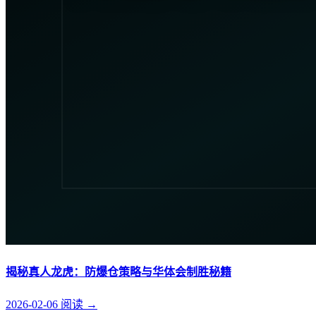
揭秘真人龙虎：防爆仓策略与华体会制胜秘籍
2026-02-06
阅读
→