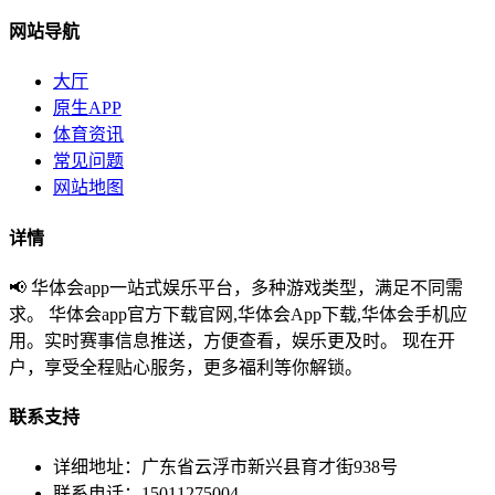
网站导航
大厅
原生APP
体育资讯
常见问题
网站地图
详情
📢 华体会app一站式娱乐平台，多种游戏类型，满足不同需
求。 华体会app官方下载官网,华体会App下载,华体会手机应
用。实时赛事信息推送，方便查看，娱乐更及时。 现在开
户，享受全程贴心服务，更多福利等你解锁。
联系支持
详细地址：广东省云浮市新兴县育才街938号
联系电话：15011275004