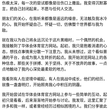
伤痕太深，每一次的尝试都像是往伤口上撒盐。我变得沉默寡
言，把自己封闭起来，不愿与任何人交流。
朋友们的关心，在我听来都像是遥远的噪音，无法触及我冰冷
的心。我开始怀疑自己，怀疑一切，仿佛整个世界都与我为
敌。
就在我以为自己将永远沉沦于这片黑暗时，一个偶然的机会，
我接触到了华体会体育官方网站。起初，我只是抱着消遣的心
态，想找点事情来分散一下注意力。我从未想过，这个看似普
通的平台，会成为我人生转折的起点。我开始浏览网站上的各
种信息，那些关于拼搏、关于坚持、关于不放弃的故事，一点
点地触动了我内心深处最柔软的地方。
我看到有人在逆境中崛起，有人在挑战中成长，他们的经历，
就像一盏盏明灯，开始照亮我心中积压的阴霾。
我开始尝试在华体会体育官方网站上参与一些简单的互动，起
初只是看看，后来渐渐地开始参与讨论。我发现，这里汇聚了
许多和我一样，或者曾经经历过相似困境的人。我们分享彼此