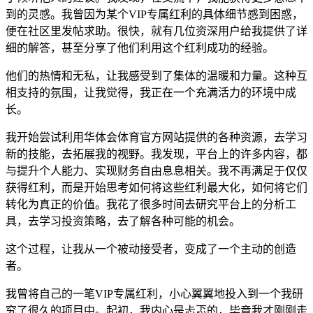
到的灵感。我曾因为某个VIP专属红利的具体细节感到困惑，
便在社区里发帖求助。很快，就有几位资深用户给我提供了详
细的解答，甚至分享了他们利用这个红利成功的经验。
他们的热情和无私，让我感受到了集体的温暖和力量。这种互
相支持的氛围，让我觉得，我正在一个充满活力的环境中成
长。
我开始尝试利用华体会体育官方网站提供的各种资源，去学习
新的技能，去拓展我的视野。我发现，平台上的许多内容，都
与提升个人能力、实现财务自由息息相关。我不再满足于仅仅
获得红利，而是开始思考如何将这些红利最大化，如何将它们
转化为真正的价值。我花了很多时间去研究平台上的分析工
具，去学习投资策略，去了解各种可能的机会。
这个过程，让我从一个被动接受者，变成了一个主动的创造
者。
我曾将自己的一笔VIP专属红利，小心翼翼地投入到一个我研
究了很久的项目中。起初，我内心是忐忑的，毕竟我才刚刚走