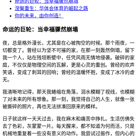
命运的巨轮：当幸福骤然崩塌
涅槃重生：华体会体育的崛起之路
你的未来，由你创造！
命运的巨轮：当幸福骤然崩塌
夜，总是格外漫长，尤其是在心被掏空的时候。那个雨夜，一
切都变了。曾经以为坚不可摧的家，在那一刻轰然倒塌，留下
我一个人，站在残垣断壁中，任凭风雨无情地侵袭。破碎的家
庭，不仅仅是物理空间的瓦解，更是心灵的重创。曾经的欢声
笑语，变成了刺耳的回响；曾经的温暖怀抱，变成了冰冷的虚
无。
我清晰地记得，那天我蜷缩在角落，泪水模糊了视线，也模糊
了对未来的所有想象。那一刻，我觉得自己的人生，就像一张
被撕碎的照片，再也无法拼凑回原来的模样。
日子就这样一天天过去，我在麻木和痛苦中挣扎。生活仿佛失
去了色彩，灰蒙蒙一片。每天醒来，都不知道为何而活，只是
机械地重复着一些没有意义的动作。我尝试过振作，但内心的