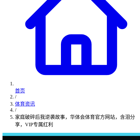
首页
/
体育资讯
/
家庭破碎后我逆袭故事，华体会体育官方网站，含泪分
享，VIP专属红利