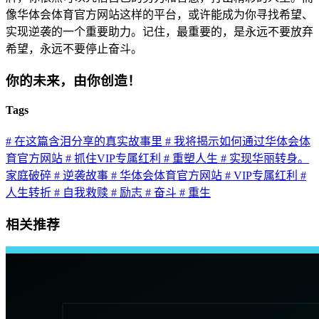
像华体会体育官方网站这样的平台，或许能成为你寻找希望、
实现逆袭的一个重要助力。记住，最重要的，是永远不要放弃
希望，永远不要停止奋斗。
你的未来，由你创造！
Tags
# 在这篇含泪分享的真实故事里
# 我将揭示如何通过华体会体
育官方网站
# 抓住VIP专属红利
# 重塑人生
# 实现华丽转身。
家庭破碎
# 逆袭故事
# 华体会体育官方网站
# VIP专属红利
#
人生转折
# 自我救赎
# 励志
# 奋斗
# 重生
相关推荐