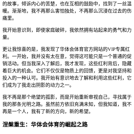
的故事，倾诉内心的苦楚，也在互相的鼓励中，找到了一丝温
暖。渐渐地，我不再那么害怕独处，不再那么沉浸在过去的伤
痛里。
我开始意识到，即使家庭破碎，我依然拥有站起来的勇气和力
量。
更让我惊喜的是，我发现了华体会体育官方网站的VIP专属红
利。一开始，我并没有太在意，觉得这可能只是一个普通的促
销活动。但当我深入了解后，我才发现，这些红利背后，隐藏
着巨大的机会。它们不仅仅是物质上的回馈，更是对我坚持和
投入的一种认可。我开始有意识地去了解和利用这些红利，它
们成为了我走出阴影的动力之一。
我不再是那个绝望的孤影，而是开始重新审视自己，寻找属于
我的那条光明之路。虽然前方依旧充满未知，但我知道，我不
再是一个人，我有了新的方向，新的希望。
涅槃重生：华体会体育的崛起之路